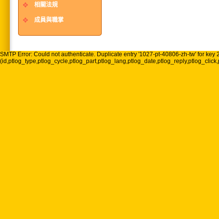
相關法規
成員與職掌
SMTP Error: Could not authenticate. Duplicate entry '1027-pt-40806-zh-tw' for key 2
(id,ptlog_type,ptlog_cycle,ptlog_part,ptlog_lang,ptlog_date,ptlog_reply,ptlog_click